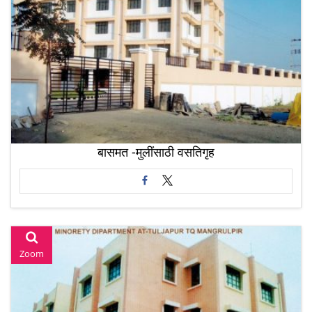
बासमत -मुलींसाठी वसतिगृह
Zoom