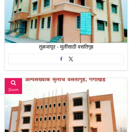
तुळजापूर - मुलींसाठी वसतिगृह
Zoom