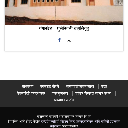
गंगाखेड - मुलींसाठी वसतिगृह
अभिप्राय
वेबसाइट धोरणे
आमच्याशी संपर्क साधा
मदत
वेब माहिती व्यवस्थापक
वापरसुलभता
वारंवार विचारले जाणारे प्रश्न
अभ्यागत सारांश
मालकीची सामग्री अल्पसंख्याक विकास विभाग
विकसित आणि होस्ट केलेले
राष्ट्रीय माहिती विज्ञान केंद्र
,
इलेक्ट्रॉनिक्स आणि माहिती तंत्रज्ञान
मंत्रालय
, भारत सरकार