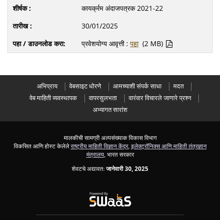
कायर्क्रम अंदाजपत्रक 2021-22
30/01/2025
प्रवेशयोग्य आवृत्ती :
पहा
(2 MB)
अभिप्राय
वेबसाइट धोरणे
आमच्याशी संपर्क साधा
मदत
वेब माहिती व्यवस्थापक
वापरसुलभता
वारंवार विचारले जाणारे प्रश्न
अभ्यागत सारांश
मालकीची सामग्री अल्पसंख्याक विकास विभाग
विकसित आणि होस्ट केलेले
राष्ट्रीय माहिती विज्ञान केंद्र
,
इलेक्ट्रॉनिक्स आणि माहिती तंत्रज्ञान
मंत्रालय
, भारत सरकार
शेवटचे अद्यावत:
जानेवारी 30, 2025