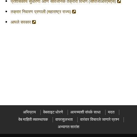
प्रशासकीय सुधारणा आणि सार्वजनिक तक्रारी विभाग (सीपीजीआरएमएस)
तक्रार निवारण प्रणाली (महाराष्ट्र राज्य)
आपले सरकार
अभिप्राय
वेबसाइट धोरणे
आमच्याशी संपर्क साधा
मदत
वेब माहिती व्यवस्थापक
वापरसुलभता
वारंवार विचारले जाणारे प्रश्न
अभ्यागत सारांश