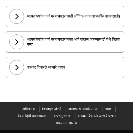
अल्पसंख्यांक दर्जा प्रमाणपत्रासाठी लॉगिन (फक्त शासकीय वापरासाठी)
अल्पसंख्यांक दर्जा प्रमाणपत्राबाबत अर्ज दाखल करण्यासाठी येथे क्लिक
करा
वारंवार विचारले जाणारे प्रश्न
अभिप्राय
वेबसाइट धोरणे
आमच्याशी संपर्क साधा
मदत
वेब माहिती व्यवस्थापक
वापरसुलभता
वारंवार विचारले जाणारे प्रश्न
अभ्यागत सारांश